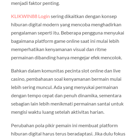
menjadi faktor penting.
KLIKWIN88 Login
sering dikaitkan dengan konsep
hiburan digital modern yang mencoba menghadirkan
pengalaman seperti itu. Beberapa pengguna menyukai
bagaimana platform game online saat ini mulai lebih
memperhatikan kenyamanan visual dan ritme
permainan dibanding hanya mengejar efek mencolok.
Bahkan dalam komunitas pecinta slot online dan live
casino, pembahasan soal kenyamanan bermain mulai
lebih sering muncul. Ada yang menyukai permainan
dengan tempo cepat dan penuh dinamika, sementara
sebagian lain lebih menikmati permainan santai untuk
mengisi waktu luang setelah aktivitas harian.
Perubahan pola pikir pemain ini membuat platform
hiburan digital harus terus beradaptasi. Jika dulu fokus