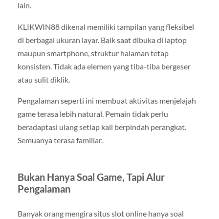
lain.
KLIKWIN88 dikenal memiliki tampilan yang fleksibel
di berbagai ukuran layar. Baik saat dibuka di laptop
maupun smartphone, struktur halaman tetap
konsisten. Tidak ada elemen yang tiba-tiba bergeser
atau sulit diklik.
Pengalaman seperti ini membuat aktivitas menjelajah
game terasa lebih natural. Pemain tidak perlu
beradaptasi ulang setiap kali berpindah perangkat.
Semuanya terasa familiar.
Bukan Hanya Soal Game, Tapi Alur
Pengalaman
Banyak orang mengira situs slot online hanya soal