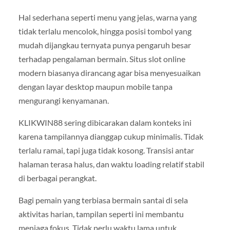
Hal sederhana seperti menu yang jelas, warna yang
tidak terlalu mencolok, hingga posisi tombol yang
mudah dijangkau ternyata punya pengaruh besar
terhadap pengalaman bermain. Situs slot online
modern biasanya dirancang agar bisa menyesuaikan
dengan layar desktop maupun mobile tanpa
mengurangi kenyamanan.
KLIKWIN88 sering dibicarakan dalam konteks ini
karena tampilannya dianggap cukup minimalis. Tidak
terlalu ramai, tapi juga tidak kosong. Transisi antar
halaman terasa halus, dan waktu loading relatif stabil
di berbagai perangkat.
Bagi pemain yang terbiasa bermain santai di sela
aktivitas harian, tampilan seperti ini membantu
menjaga fokus. Tidak perlu waktu lama untuk