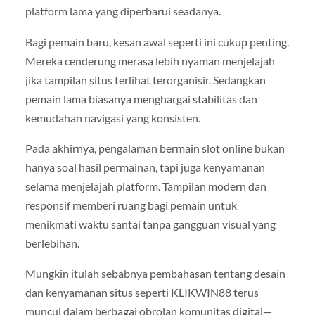
platform lama yang diperbarui seadanya.
Bagi pemain baru, kesan awal seperti ini cukup penting.
Mereka cenderung merasa lebih nyaman menjelajah
jika tampilan situs terlihat terorganisir. Sedangkan
pemain lama biasanya menghargai stabilitas dan
kemudahan navigasi yang konsisten.
Pada akhirnya, pengalaman bermain slot online bukan
hanya soal hasil permainan, tapi juga kenyamanan
selama menjelajah platform. Tampilan modern dan
responsif memberi ruang bagi pemain untuk
menikmati waktu santai tanpa gangguan visual yang
berlebihan.
Mungkin itulah sebabnya pembahasan tentang desain
dan kenyamanan situs seperti KLIKWIN88 terus
muncul dalam berbagai obrolan komunitas digital—