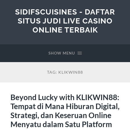
SIDIFSCUISINES - DAFTAR
SITUS JUDI LIVE CASINO
ONLINE TERBAIK
SHOW MENU
TAG:
KLIKWIN88
Beyond Lucky with KLIKWIN88:
Tempat di Mana Hiburan Digital,
Strategi, dan Keseruan Online
Menyatu dalam Satu Platform