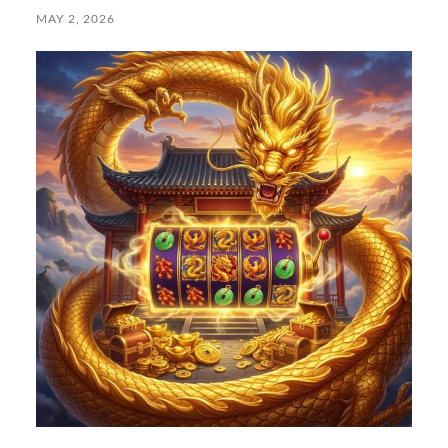
MAY 2, 2026