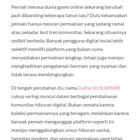
Pernah merasa dunia game online sekarang berubah
jauh dibanding beberapa tahun lalu? Dulu kebanyakan
pemain hanya mencari permainan yang sedang ramai
atau sekadar ikut tren komunitas. Sekarang situasinya
sedikit berbeda. Banyak pengguna digital mulai lebih
selektif memilih platform yang bukan cuma
menyediakan permainan lengkap, tetapi juga mampu
menghadirkan pengalaman bermain yang nyaman dan
tidak terasa membingungkan.
Di tengah perubahan itu, nama
Daftar KLIKWIN88
cukup sering muncul dalam berbagai pembahasan
komunitas hiburan digital. Bukan semata karena
koleksi permainannya yang beragam, melainkan karena
banyak pemain menganggap platform seperti ini
mampu menggabungkan unsur hiburan santai,
tampilan modern, dan sensasi permainan yang tetap