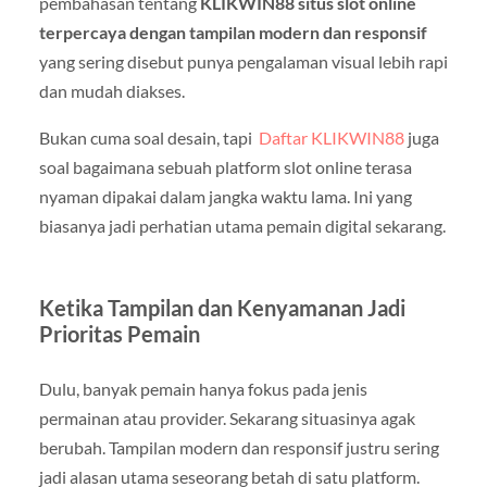
pembahasan tentang
KLIKWIN88 situs slot online
terpercaya dengan tampilan modern dan responsif
yang sering disebut punya pengalaman visual lebih rapi
dan mudah diakses.
Bukan cuma soal desain, tapi
Daftar KLIKWIN88
juga
soal bagaimana sebuah platform slot online terasa
nyaman dipakai dalam jangka waktu lama. Ini yang
biasanya jadi perhatian utama pemain digital sekarang.
Ketika Tampilan dan Kenyamanan Jadi
Prioritas Pemain
Dulu, banyak pemain hanya fokus pada jenis
permainan atau provider. Sekarang situasinya agak
berubah. Tampilan modern dan responsif justru sering
jadi alasan utama seseorang betah di satu platform.