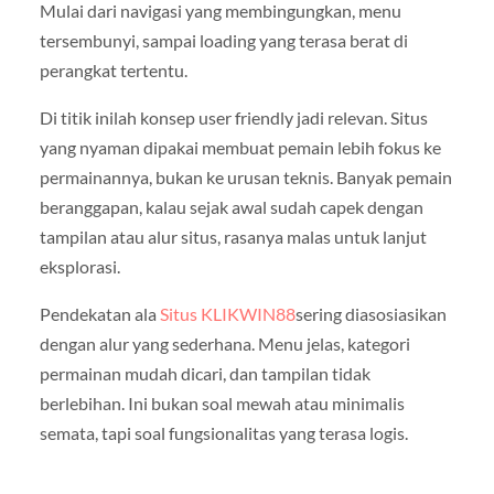
Mulai dari navigasi yang membingungkan, menu
tersembunyi, sampai loading yang terasa berat di
perangkat tertentu.
Di titik inilah konsep user friendly jadi relevan. Situs
yang nyaman dipakai membuat pemain lebih fokus ke
permainannya, bukan ke urusan teknis. Banyak pemain
beranggapan, kalau sejak awal sudah capek dengan
tampilan atau alur situs, rasanya malas untuk lanjut
eksplorasi.
Pendekatan ala
Situs KLIKWIN88
sering diasosiasikan
dengan alur yang sederhana. Menu jelas, kategori
permainan mudah dicari, dan tampilan tidak
berlebihan. Ini bukan soal mewah atau minimalis
semata, tapi soal fungsionalitas yang terasa logis.