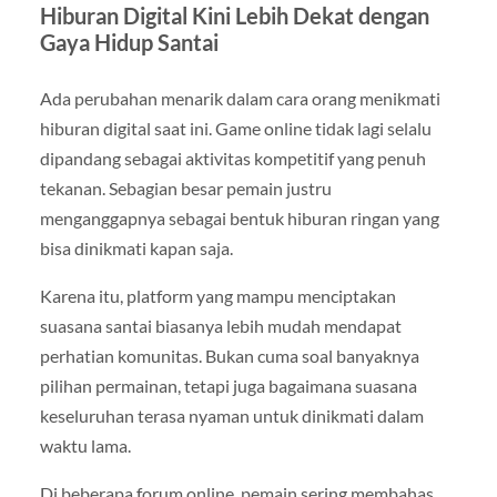
Hiburan Digital Kini Lebih Dekat dengan
Gaya Hidup Santai
Ada perubahan menarik dalam cara orang menikmati
hiburan digital saat ini. Game online tidak lagi selalu
dipandang sebagai aktivitas kompetitif yang penuh
tekanan. Sebagian besar pemain justru
menganggapnya sebagai bentuk hiburan ringan yang
bisa dinikmati kapan saja.
Karena itu, platform yang mampu menciptakan
suasana santai biasanya lebih mudah mendapat
perhatian komunitas. Bukan cuma soal banyaknya
pilihan permainan, tetapi juga bagaimana suasana
keseluruhan terasa nyaman untuk dinikmati dalam
waktu lama.
Di beberapa forum online, pemain sering membahas