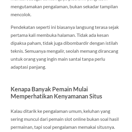
mengutamakan pengalaman, bukan sekadar tampilan
mencolok.
Pendekatan seperti ini biasanya langsung terasa sejak
pertama kali membuka halaman. Tidak ada kesan
dipaksa paham, tidak juga dibombardir dengan istilah
teknis. Semuanya mengalir, seolah memang dirancang
untuk orang yang ingin main santai tanpa perlu
adaptasi panjang.
Kenapa Banyak Pemain Mulai
Memperhatikan Kenyamanan Situs
Kalau ditarik ke pengalaman umum, keluhan yang
sering muncul dari pemain slot online bukan soal hasil
permainan, tapi soal pengalaman memakai situsnya.