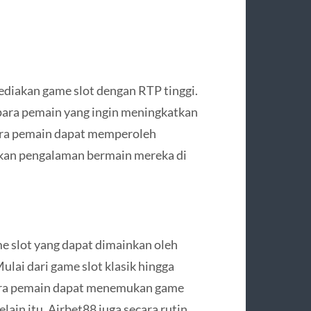
ediakan game slot dengan RTP tinggi.
i para pemain yang ingin meningkatkan
ara pemain dapat memperoleh
kan pengalaman bermain mereka di
 slot yang dapat dimainkan oleh
lai dari game slot klasik hingga
 para pemain dapat menemukan game
lain itu, Airbet88 juga secara rutin