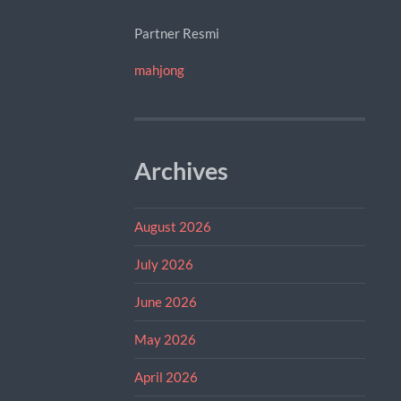
Partner Resmi
mahjong
Archives
August 2026
July 2026
June 2026
May 2026
April 2026