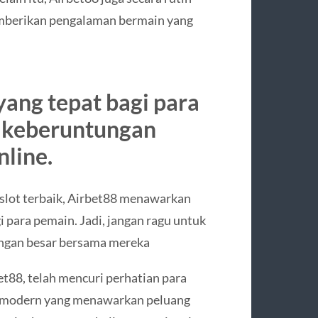
berikan pengalaman bermain yang
yang tepat bagi para
h keberuntungan
nline.
 slot terbaik, Airbet88 menawarkan
 para pemain. Jadi, jangan ragu untuk
ungan besar bersama mereka
et88, telah mencuri perhatian para
t modern yang menawarkan peluang