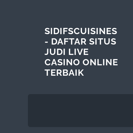
SIDIFSCUISINES
- DAFTAR SITUS
JUDI LIVE
CASINO ONLINE
TERBAIK