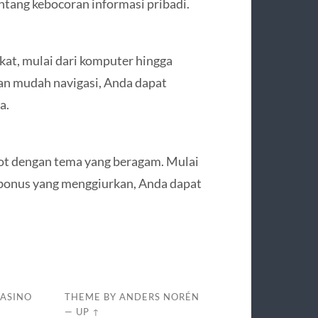
ntang kebocoran informasi pribadi.
kat, mulai dari komputer hingga
an mudah navigasi, Anda dapat
a.
t dengan tema yang beragam. Mulai
ur bonus yang menggiurkan, Anda dapat
CASINO
THEME BY
ANDERS NORÉN
—
UP ↑