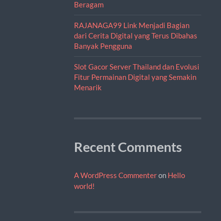
Beragam
RAJANAGA99 Link Menjadi Bagian
dari Cerita Digital yang Terus Dibahas
Banyak Pengguna
Slot Gacor Server Thailand dan Evolusi
Fitur Permainan Digital yang Semakin
Menarik
Recent Comments
A WordPress Commenter
on
Hello
world!