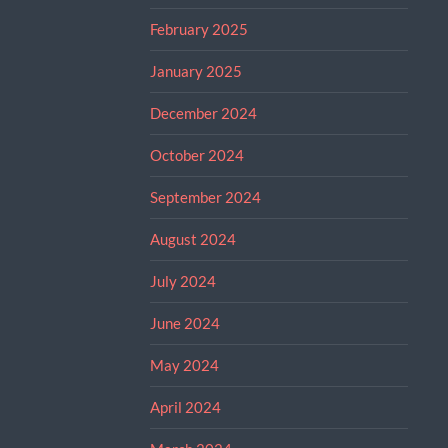
February 2025
January 2025
December 2024
October 2024
September 2024
August 2024
July 2024
June 2024
May 2024
April 2024