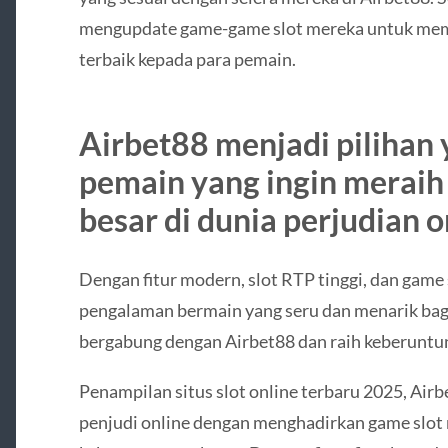
mengupdate game-game slot mereka untuk mem
terbaik kepada para pemain.
Airbet88 menjadi pilihan 
pemain yang ingin merai
besar di dunia perjudian o
Dengan fitur modern, slot RTP tinggi, dan game
pengalaman bermain yang seru dan menarik bagi
bergabung dengan Airbet88 dan raih keberunt
Penampilan situs slot online terbaru 2025, Airb
penjudi online dengan menghadirkan game slo