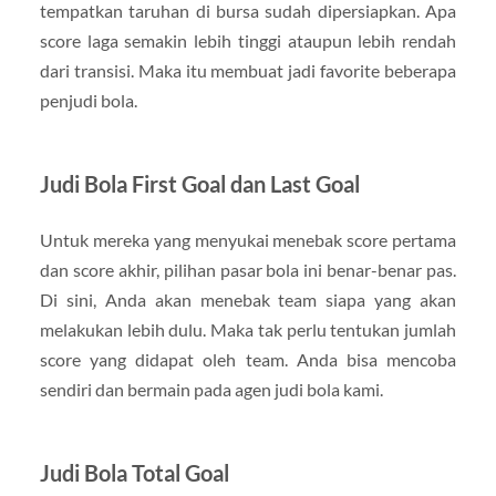
tempatkan taruhan di bursa sudah dipersiapkan. Apa
score laga semakin lebih tinggi ataupun lebih rendah
dari transisi. Maka itu membuat jadi favorite beberapa
penjudi bola.
Judi Bola First Goal dan Last Goal
Untuk mereka yang menyukai menebak score pertama
dan score akhir, pilihan pasar bola ini benar-benar pas.
Di sini, Anda akan menebak team siapa yang akan
melakukan lebih dulu. Maka tak perlu tentukan jumlah
score yang didapat oleh team. Anda bisa mencoba
sendiri dan bermain pada agen judi bola kami.
Judi Bola Total Goal