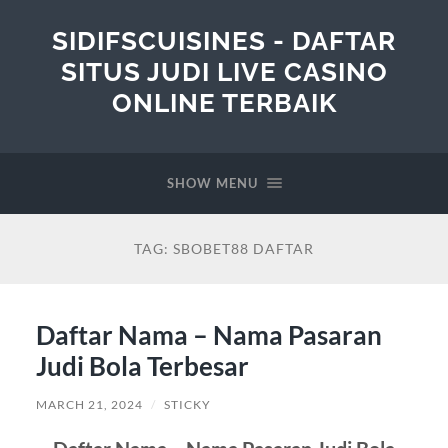
SIDIFSCUISINES - DAFTAR
SITUS JUDI LIVE CASINO
ONLINE TERBAIK
SHOW MENU
TAG:
SBOBET88 DAFTAR
Daftar Nama – Nama Pasaran
Judi Bola Terbesar
MARCH 21, 2024
/
STICKY