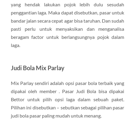
yang hendak lakukan pojok lebih dulu sesudah
penggantian laga. Maka dapat disebutkan, pasar untuk
bandar jalan secara cepat agar bisa taruhan. Dan sudah
pasti perlu untuk menyaksikan dan menganalisa
beragam factor untuk berlangsungnya pojok dalam
laga.
Judi Bola Mix Parlay
Mix Parlay sendiri adalah opsi pasar bola terbaik yang
dipakai oleh member . Pasar Judi Bola bisa dipakai
Bettor untuk pilih opsi laga dalam sebuah paket.
Pilihan ini disebutkan – sebutkan sebagai pilihan pasar
judi bola pasar paling mudah untuk menang.