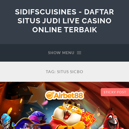
SIDIFSCUISINES - DAFTAR
SITUS JUDI LIVE CASINO
ONLINE TERBAIK
SHOW MENU
TAG:
SITUS SICBO
STICKY POST