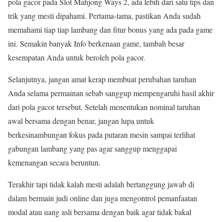
pola gacor pada Slot Mahjong Ways 2, ada lebih dari satu tips dan
trik yang mesti dipahami. Pertama-tama, pastikan Anda sudah
memahami tiap tiap lambang dan fitur bonus yang ada pada game
ini. Semakin banyak Info berkenaan game, tambah besar
kesempatan Anda untuk beroleh pola gacor.
Selanjutnya, jangan amat kerap membuat perubahan taruhan
Anda selama permainan sebab sanggup mempengaruhi hasil akhir
dari pola gacor tersebut. Setelah menentukan nominal taruhan
awal bersama dengan benar, jangan lupa untuk
berkesinambungan fokus pada putaran mesin sampai terlihat
gabungan lambang yang pas agar sanggup menggapai
kemenangan secara beruntun.
Terakhir tapi tidak kalah mesti adalah bertanggung jawab di
dalam bermain judi online dan juga mengontrol pemanfaatan
modal atau uang asli bersama dengan baik agar tidak bakal