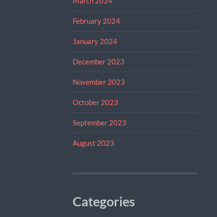
March 2024
February 2024
January 2024
December 2023
November 2023
October 2023
September 2023
August 2023
Categories