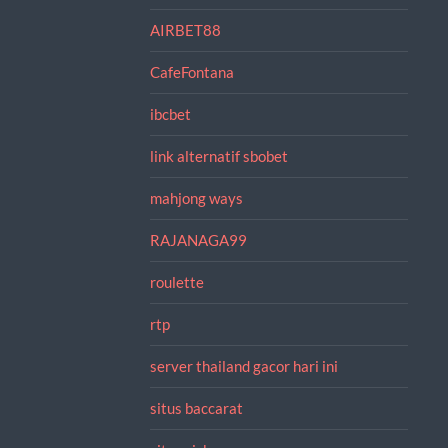
AIRBET88
CafeFontana
ibcbet
link alternatif sbobet
mahjong ways
RAJANAGA99
roulette
rtp
server thailand gacor hari ini
situs baccarat