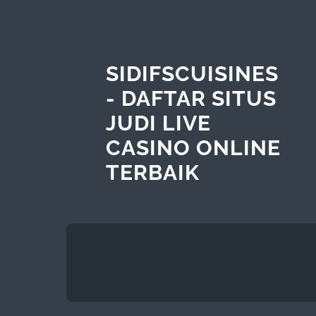
SIDIFSCUISINES
- DAFTAR SITUS
JUDI LIVE
CASINO ONLINE
TERBAIK