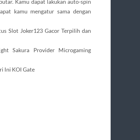
putar. Kamu dapat lakukan auto-spin
 dapat kamu mengatur sama dengan
s Slot Joker123 Gacor Terpilih dan
ght Sakura Provider Microgaming
i Ini KOI Gate