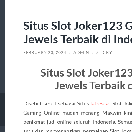
Situs Slot Joker123 
Jewels Terbaik di In
FEBRUARY 20, 2024
/
ADMIN
/
STICKY
Situs Slot Joker12
Jewels Terbaik 
Disebut-sebut sebagai Situs
lafrescas
Slot Jok
Gaming Online mudah menang Maxwin kini 
penikmat judi online seluruh Indonesia. Sem
seru dan menyenangkan, permainan Slot Jok