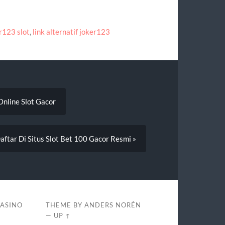
r123 slot
,
link alternatif joker123
nline Slot Gacor
ftar Di Situs Slot Bet 100 Gacor Resmi »
CASINO
THEME BY
ANDERS NORÉN
—
UP ↑