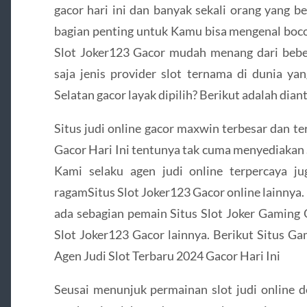
gacor hari ini dan banyak sekali orang yang be
bagian penting untuk Kamu bisa mengenal boco
Slot Joker123 Gacor mudah menang dari beber
saja jenis provider slot ternama di dunia 
Selatan gacor layak dipilih? Berikut adalah dian
Situs judi online gacor maxwin terbesar dan t
Gacor Hari Ini tentunya tak cuma menyediakan S
Kami selaku agen judi online terpercaya jug
ragamSitus Slot Joker123 Gacor online lainnya.
ada sebagian pemain Situs Slot Joker Gaming O
Slot Joker123 Gacor lainnya. Berikut Situs Ga
Agen Judi Slot Terbaru 2024 Gacor Hari Ini
Seusai menunjuk permainan slot judi online de