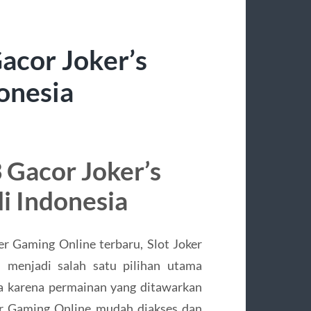
Gacor Joker’s
donesia
3 Gacor Joker’s
di Indonesia
er Gaming Online terbaru, Slot Joker
menjadi salah satu pilihan utama
ua karena permainan yang ditawarkan
er Gaming Online mudah diakses dan