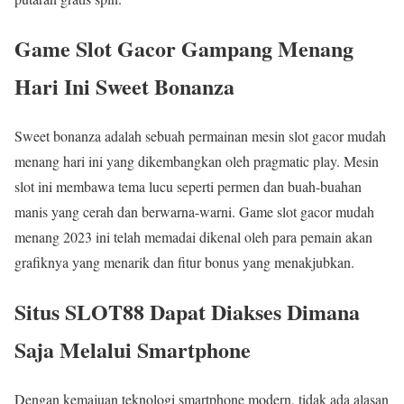
Game Slot Gacor Gampang Menang
Hari Ini Sweet Bonanza
Sweet bonanza adalah sebuah permainan mesin slot gacor mudah
menang hari ini yang dikembangkan oleh pragmatic play. Mesin
slot ini membawa tema lucu seperti permen dan buah-buahan
manis yang cerah dan berwarna-warni. Game slot gacor mudah
menang 2023 ini telah memadai dikenal oleh para pemain akan
grafiknya yang menarik dan fitur bonus yang menakjubkan.
Situs SLOT88 Dapat Diakses Dimana
Saja Melalui Smartphone
Dengan kemajuan teknologi smartphone modern, tidak ada alasan